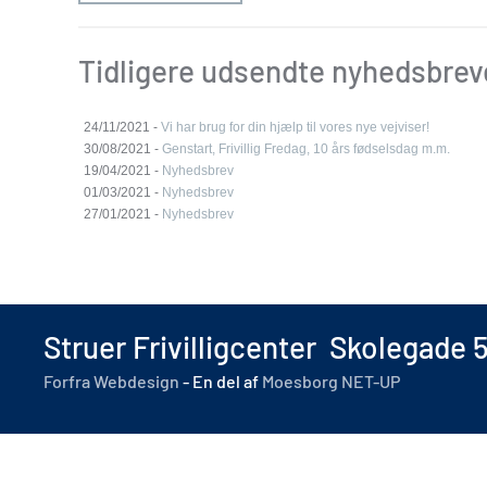
Tidligere udsendte nyhedsbrev
24/11/2021 -
Vi har brug for din hjælp til vores nye vejviser!
30/08/2021 -
Genstart, Frivillig Fredag, 10 års fødselsdag m.m.
19/04/2021 -
Nyhedsbrev
01/03/2021 -
Nyhedsbrev
27/01/2021 -
Nyhedsbrev
Struer Frivilligcenter Skolegade 
Forfra Webdesign
- En del af
Moesborg NET-UP