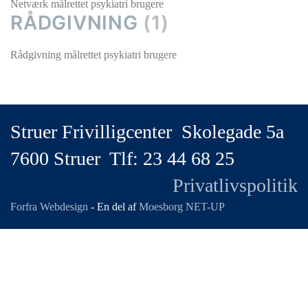
Netværk målrettet psykiatri brugere
RÅDGIVNING
(1)
Rådgivning målrettet psykiatri brugere
Struer Frivilligcenter Skolegade 5a
7600 Struer Tlf: 23 44 68 25
Privatlivspolitik
Forfra Webdesign
- En del af
Moesborg NET-UP