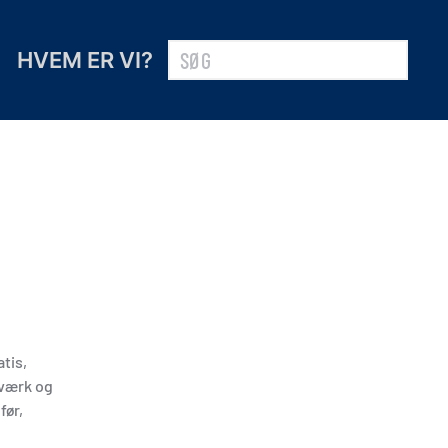
HVEM ER VI?
tis,
tværk og
før,