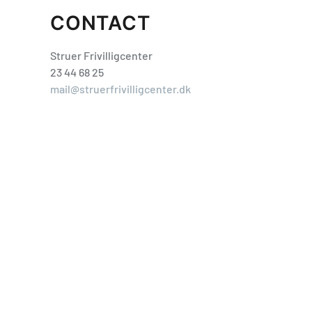
CONTACT
Struer Frivilligcenter
23 44 68 25
mail@struerfrivilligcenter.dk