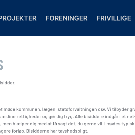
PROJEKTER
FORENINGER
FRIVILLIGE
S
isidder.
l et møde kommunen, lægen, statsforvaltningen osv. Vi tilbyder gra
 dine rettigheder og gør dig tryg. Alle bisiddere indgår i et ne
men hjælper dig med at få sagt det, du gerne vil. I mødes typisk 
gere forløb. Bisidderne har tavshedspligt.