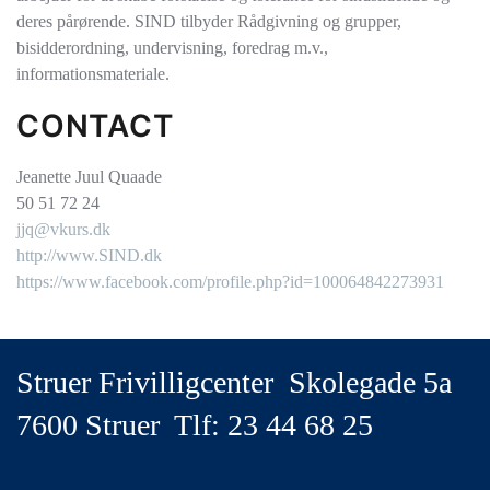
deres pårørende. SIND tilbyder Rådgivning og grupper,
bisidderordning, undervisning, foredrag m.v.,
informationsmateriale.
CONTACT
Jeanette Juul Quaade
50 51 72 24
jjq@vkurs.dk
http://www.SIND.dk
https://www.facebook.com/profile.php?id=100064842273931
Struer Frivilligcenter Skolegade 5a
7600 Struer Tlf: 23 44 68 25